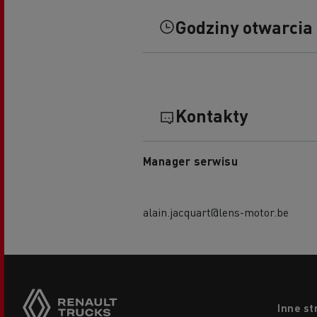
Godziny otwarcia
Kontakty
Manager serwisu
alain.jacquart@lens-motor.be
Footer
Inne st
menu