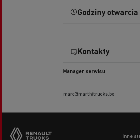
Godziny otwarcia
Kontakty
Manager serwisu
marc@marthitrucks.be
Footer
Inne st
menu