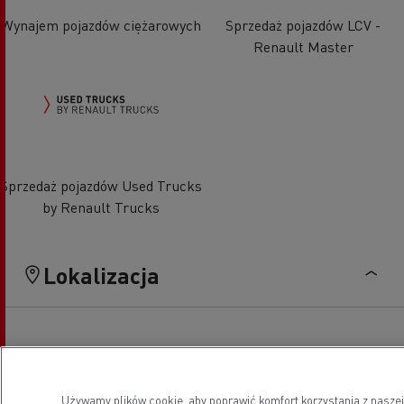
Wynajem pojazdów ciężarowych
Sprzedaż pojazdów LCV -
Renault Master
Sprzedaż pojazdów Used Trucks
by Renault Trucks
Lokalizacja
Używamy plików cookie, aby poprawić komfort korzystania z naszej