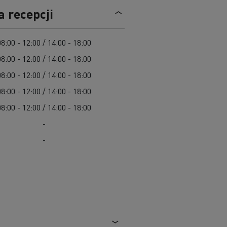
Cel: elektryczne ciężarówki w każdym mieście
a recepcji
Leasing dla pojazdów elektrycznych
Design: rewolucja w pojazdach elektrycznych
Pojazdy dla jednostek samorządu terytorialnego
08:00 - 12:00 / 14:00 - 18:00
Pojazdy ratowniczo-gaśnicze
08:00 - 12:00 / 14:00 - 18:00
W 100% elektryczny pojazd komunalny
08:00 - 12:00 / 14:00 - 18:00
Zbiórka odpadów
08:00 - 12:00 / 14:00 - 18:00
Firma Guerlain i dostawy do 15 sklepów w
Roboty drogowe
Paryżu
Czyszczenie i konserwacja kanalizacji
08:00 - 12:00 / 14:00 - 18:00
Grupa Delanchy korzysta z elektrycznych
-
ciężarówek
Marka Feldschlösschen od 2013 roku
-
wykorzystuje elektryczne pojazdy
Transport produktów płynnych
Transport betonu
Transport materiałów budowlanych