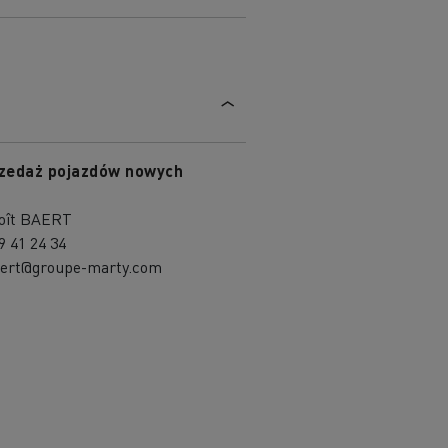
zedaż pojazdów nowych
oît BAERT
9 41 24 34
aert@groupe-marty.com