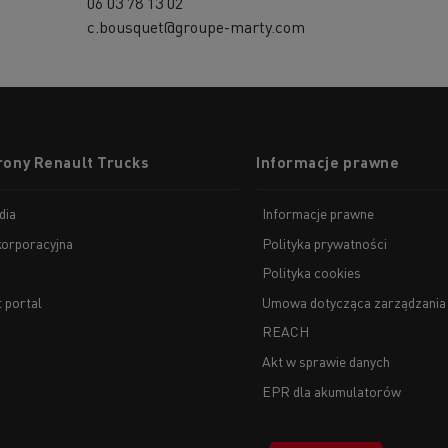
06 03 78 13 02
c.bousquet@groupe-marty.com
rony Renault Trucks
Informacje prawne
dia
Informacje prawne
korporacyjna
Polityka prywatności
Polityka cookies
t portal
Umowa dotycząca zarządzania
REACH
Akt w sprawie danych
EPR dla akumulatorów