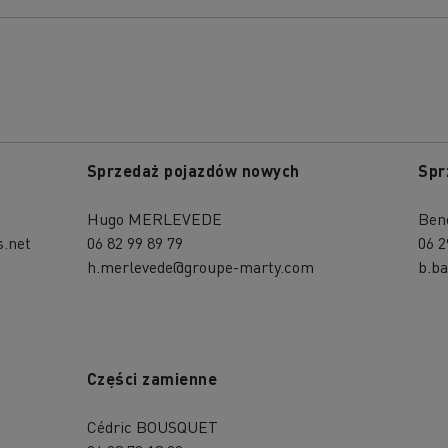
Sprzedaż pojazdów nowych
Spr
Hugo MERLEVEDE
Ben
s.net
06 82 99 89 79
06 2
h.merlevede@groupe-marty.com
b.b
Części zamienne
Cédric BOUSQUET