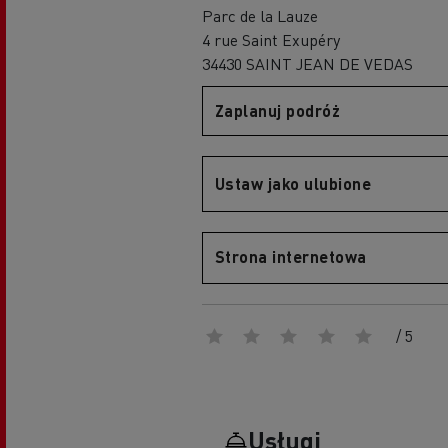
Parc de la Lauze
Portal Optifleet
4 rue Saint Exupéry
34430 SAINT JEAN DE VEDAS
Zaplanuj podróż
Grupa Delanchy korzysta z elektrycznych
ciężarówek
Szkolenie i rozwój kierowców
Firma Guerlain i dostawy do 15 sklepów w
Zarządzanie flotą i efektywność paliwowa
Ustaw jako ulubione
Paryżu
5 punktów pozwalających zmniejszyć zużycie
Marka Feldschlösschen od 2013 roku
paliwa
wykorzystuje elektryczne pojazdy
Strona internetowa
/ 5
Usługi