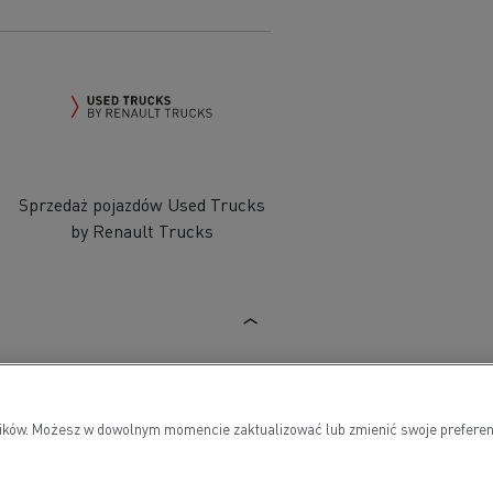
Sprzedaż pojazdów Used Trucks
by Renault Trucks
owników. Możesz w dowolnym momencie zaktualizować lub zmienić swoje preferen