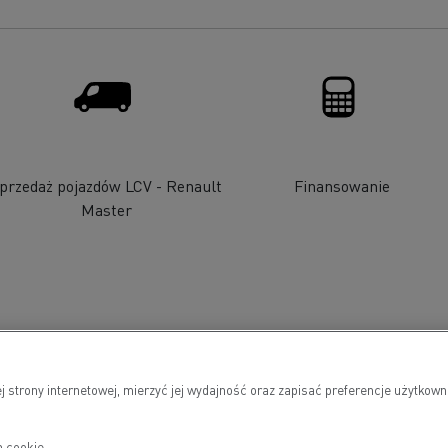
przedaż pojazdów LCV - Renault
Finansowanie
Master
j strony internetowej, mierzyć jej wydajność oraz zapisać preferencje użytk
h cookie.