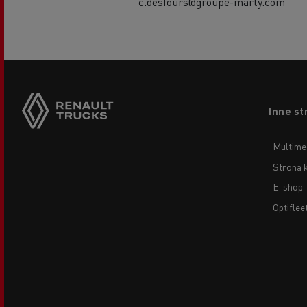
c.desfours@groupe-marty.com
Footer
Inne st
menu
Multime
Strona 
E-shop
Optiflee