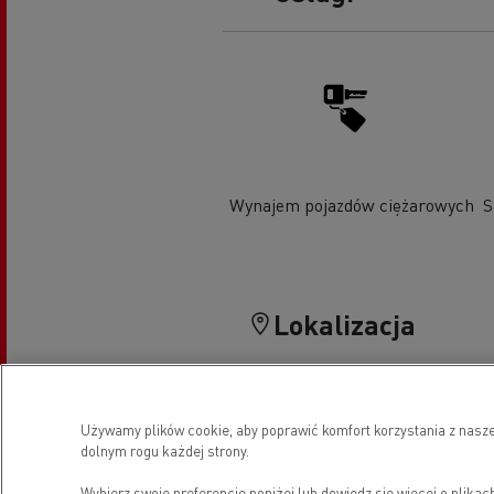
Wynajem pojazdów ciężarowych
S
Lokalizacja
Używamy plików cookie, aby poprawić komfort korzystania z nasze
dolnym rogu każdej strony.
Wybierz swoje preferencje poniżej lub
dowiedz się więcej o plikac