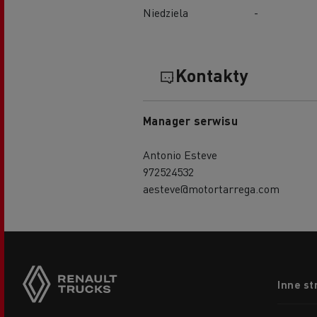
Niedziela
-
Kontakty
Manager serwisu
Antonio Esteve
972524532
aesteve@motortarrega.com
Footer
Inne st
menu