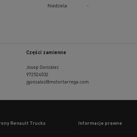
Niedziela
-
Części zamienne
Josep Gonzalez
972524532
jgonzalez@motortarrega.com
rony Renault Trucks
Informacje prawne