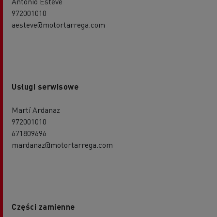
Antonio Esteve
972001010
aesteve@motortarrega.com
Usługi serwisowe
Martí Ardanaz
972001010
671809696
mardanaz@motortarrega.com
Części zamienne