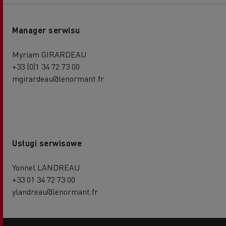
Manager serwisu
Myriam GIRARDEAU
+33 (0)1 34 72 73 00
mgirardeau@lenormant.fr
Usługi serwisowe
Yonnel LANDREAU
+33 01 34 72 73 00
ylandreau@lenormant.fr