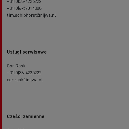
+31(0)38-4225222
+31(0)6-57014308
tim.schiphorst@nijwa.nl
Usługi serwisowe
Cor Rook
+31(0)38-4225222
cor.rook@nijwa.nl
Części zamienne