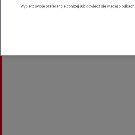
Wybierz swoje preferencje poniżej lub
dowiedz się więcej o plikach
Lokalizacja