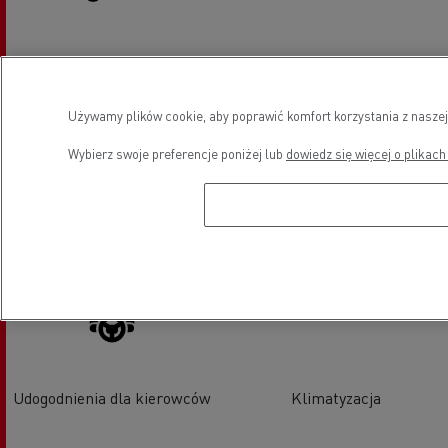
Serwis i naprawa windy
Tachografy
załadunkowej
Używamy plików cookie, aby poprawić komfort korzystania z naszej
Wybierz swoje preferencje poniżej lub
dowiedz się więcej o plikach
Serwis opon
Wymiana szyb
Udogodnienia dla kierowców
Klimatyzacja