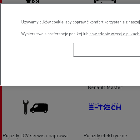
Używamy plików cookie, aby poprawić komfort korzystania z naszej
Serwis opon
Wymiana szyb
Wybierz swoje preferencje poniżej lub
dowiedz się więcej o plikach
Klimatyzacja
Sprzedaż pojazdów LCV -
Renault Master
Pojazdy LCV serwis i naprawa
Pojazdy elektryczne