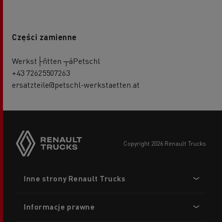
Części zamienne
Werkst├ñtten ┬áPetschl
+43 72625507263
ersatzteile@petschl-werkstaetten.at
copyright 2026 Renault Trucks
Footer
Inne strony Renault Trucks
menu
Informacje prawne