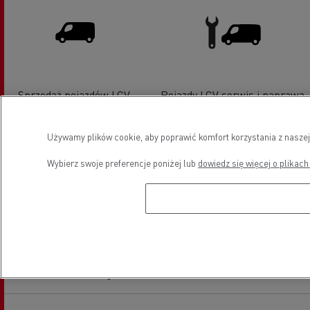
Sprzedaż pojazdów LCV -
Pojazdy LCV serwis i naprawa
Renault Master
Używamy plików cookie, aby poprawić komfort korzystania z naszej
Wybierz swoje preferencje poniżej lub
dowiedz się więcej o plikach
Finansowanie
Lokalizacja