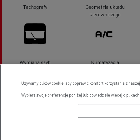
Tachografy
Geometria układu
kierowniczego
Wymiana szyb
Klimatyzacja
Używamy plików cookie, aby poprawić komfort korzystania z naszej
Wybierz swoje preferencje poniżej lub
dowiedz się więcej o plikach
Pojazdy LCV serwis i naprawa
Pojazdy elektryczne