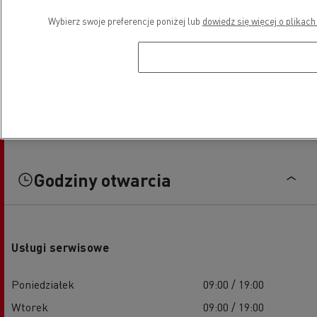
Wybierz swoje preferencje poniżej lub
dowiedz się więcej o plikach
Godziny otwarcia
Usługi serwisowe
Poniedziałek
09:00 / 19:00
Wtorek
09:00 / 19:00