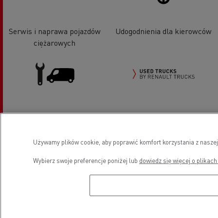
Serwis i naprawa pojazdów
Udogodnienia dla kierowców
ciężarowych
Pojazdy LCV serwis i naprawa
Sprzedaż pojazdów Used Trucks
by Renault Trucks
Używamy plików cookie, aby poprawić komfort korzystania z naszej
Wybierz swoje preferencje poniżej lub
dowiedz się więcej o plikach
Lokalizacja