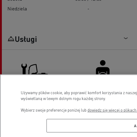
Niedziela
-
Usługi
Używamy plików cookie, aby poprawić komfort korzystania z naszej
Serwis i naprawa pojazdów
Udogodnienia dla kierowców
wyświetlaną w lewym dolnym rogu każdej strony.
ciężarowych
Wybierz swoje preferencje poniżej lub
dowiedz się więcej o plikach
A