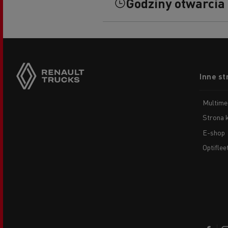
Godziny otwarcia
Footer
Inne st
menu
Multime
Strona 
E-shop
Optiflee