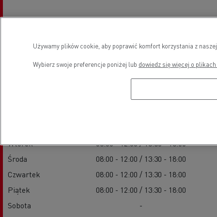
Używamy plików cookie, aby poprawić komfort korzystania z naszej
Godziny otwarcia
Wybierz swoje preferencje poniżej lub
dowiedz się więcej o plikach
Sprzedaż pojazdów nowych
Poniedziałek
08:00 - 12:00 / 13:30 - 18:00
Wtorek
08:00 - 12:00 / 13:30 - 18:00
Środa
08:00 - 12:00 / 13:30 - 18:00
Czwartek
08:00 - 12:00 / 13:30 - 18:00
Piątek
08:00 - 12:00 / 13:30 - 18:00
Sobota
-