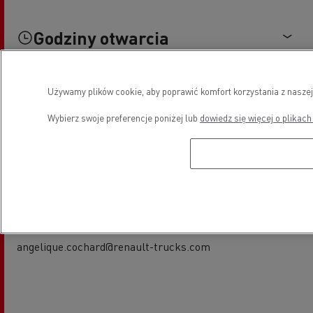
Godziny otwarcia
Używamy plików cookie, aby poprawić komfort korzystania z naszej
Kontakty
Wybierz swoje preferencje poniżej lub
dowiedz się więcej o plikach
Sprzedaż pojazdów nowych
Angélique COCHARD
06 65 86 08 57
angelique.cochard@renault-trucks.com