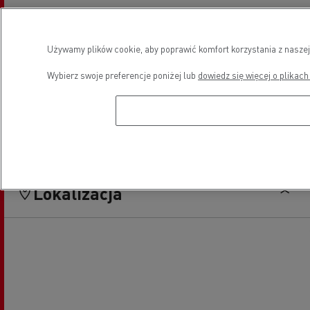
Tachografy
Pojazdy LCV serwis i naprawa
Używamy plików cookie, aby poprawić komfort korzystania z naszej
Wybierz swoje preferencje poniżej lub
dowiedz się więcej o plikach
Sprzedaż pojazdów LCV -
Pojazdy elektryczne
Renault Master
Lokalizacja