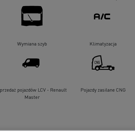
Wymiana szyb
Klimatyzacja
przedaż pojazdów LCV - Renault
Pojazdy zasilane CNG
Master