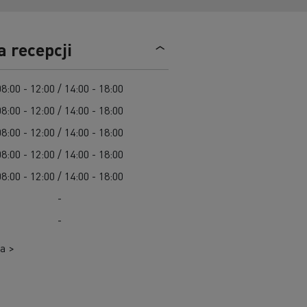
Cel: elektryczne ciężarówki w każdym mieście
Leasing dla pojazdów elektrycznych
Design: rewolucja w pojazdach elektrycznych
a recepcji
Pojazdy dla jednostek samorządu terytorialnego
Pojazdy ratowniczo-gaśnicze
08:00 - 12:00 / 14:00 - 18:00
W 100% elektryczny pojazd komunalny
Zbiórka odpadów
08:00 - 12:00 / 14:00 - 18:00
Firma Guerlain i dostawy do 15 sklepów w
Roboty drogowe
08:00 - 12:00 / 14:00 - 18:00
Paryżu
Czyszczenie i konserwacja kanalizacji
08:00 - 12:00 / 14:00 - 18:00
Grupa Delanchy korzysta z elektrycznych
ciężarówek
08:00 - 12:00 / 14:00 - 18:00
Marka Feldschlösschen od 2013 roku
-
wykorzystuje elektryczne pojazdy
-
Transport produktów płynnych
Transport betonu
a >
Transport materiałów budowlanych