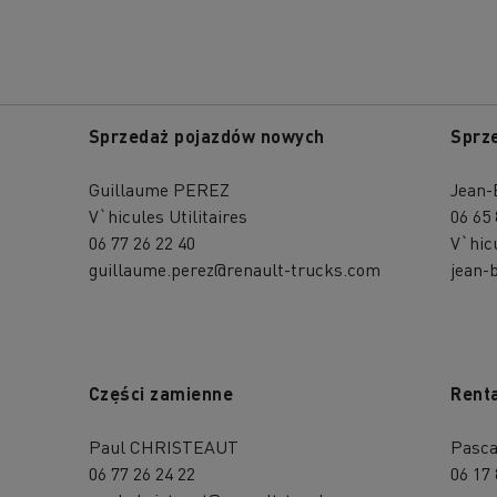
Sprzedaż pojazdów nowych
Sprz
Guillaume PEREZ
Jean-
V`hicules Utilitaires
06 65 
06 77 26 22 40
V`hic
guillaume.perez@renault-trucks.com
jean-
Części zamienne
Renta
Paul CHRISTEAUT
Pasca
06 77 26 24 22
06 17 