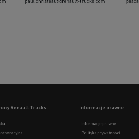
com
paul.christeaut@renault-trucks.com
pasca
m
rony Renault Trucks
Informacje prawne
dia
Informacje prawne
korporacyjna
Polityka prywatności