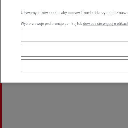
Używamy plików cookie, aby poprawić komfort korzystania z nasze
Wybierz swoje preferencje poniżej lub
dowiedz się więcej o plikac