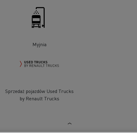
Myjnia
Sprzedaż pojazdów Used Trucks
by Renault Trucks