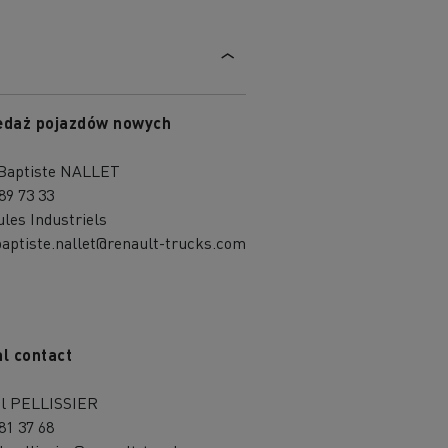
edaż pojazdów nowych
Baptiste NALLET
89 73 33
ules Industriels
baptiste.nallet@renault-trucks.com
l contact
l PELLISSIER
81 37 68