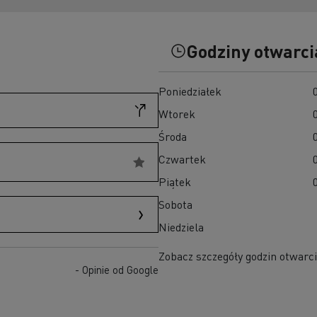
D
D Wide
W 100% elektryczny pojazd komunalny
Godziny otwarci
Poznaj elektryczne pojazdy dostawcze
Czy elektromobilność jest droga?
Poniedziałek
Jakie są zalety elektrycznych ciężarówek?
Niezawodność elektrycznych pojazdów
Wtorek
Jaki jest wpływ akumulatorów na środowisko?
Środa
Jazda elektrycznymi ciężarówkami
Czwartek
Piątek
Sobota
Niedziela
Zobacz szczegóły godzin otwarci
- Opinie od Google