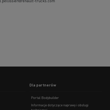
l.pellissier@renault-trucks.com
Dla partnerów
Portal Bodybuilder
Informacje dotyczące naprawy i obsługi
technicznej