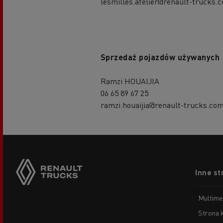
lesmilles.atelier@renault-trucks.
Sprzedaż pojazdów używanych
Ramzi HOUAIJIA
06 65 89 67 25
ramzi.houaijia@renault-trucks.co
Footer
Inne st
menu
Multime
Strona 