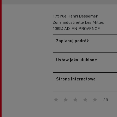
Portal Optifleet
195 rue Henri Bessemer
Zone industrielle Les Milles
13854 AIX EN PROVENCE
Grupa Delanchy korzysta z elektrycznych
ciężarówek
Szkolenie i rozwój kierowców
Zaplanuj podróż
Firma Guerlain i dostawy do 15 sklepów w
Zarządzanie flotą i efektywność paliwowa
Paryżu
5 punktów pozwalających zmniejszyć zużycie
Marka Feldschlösschen od 2013 roku
paliwa
Ustaw jako ulubione
wykorzystuje elektryczne pojazdy
Strona internetowa
/ 5