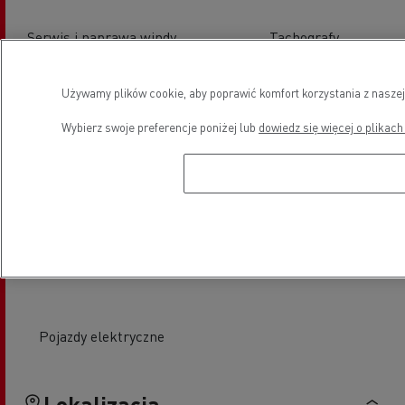
Serwis i naprawa windy
Tachografy
załadunkowej
Używamy plików cookie, aby poprawić komfort korzystania z naszej
Wybierz swoje preferencje poniżej lub
dowiedz się więcej o plikach
Serwis opon
Wymiana szyb
Pojazdy elektryczne
Lokalizacja