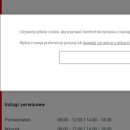
Używamy plików cookie, aby poprawić komfort korzystania z naszej
Wybierz swoje preferencje poniżej lub
dowiedz się więcej o plikach
Godziny otwarcia
Usługi serwisowe
Poniedziałek
08:00 - 12:00 / 14:00 - 18:00
Wtorek
08:00 - 12:00 / 14:00 - 18:00