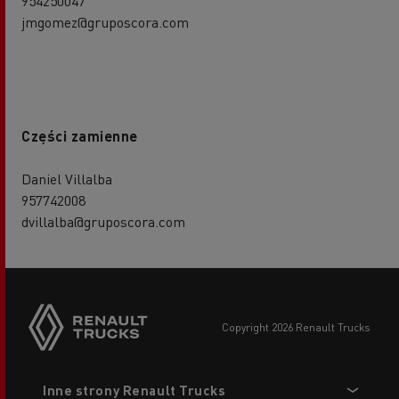
954250047
jmgomez@gruposcora.com
Części zamienne
Daniel Villalba
957742008
dvillalba@gruposcora.com
copyright 2026 Renault Trucks
Footer
Inne strony Renault Trucks
menu