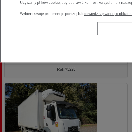
Używamy plików cookie, aby poprawić komfort korzystania z naszej
Isuzu P-serie 190
Brak oferty
Wybierz swoje preferencje poniżej lub
dowiedz się więcej o plikach
Podwozie - 4X2
Euro 6
22/12/2025
100 km
See the offer
skontaktuj się ze sprzedawcą
Ref: 73220