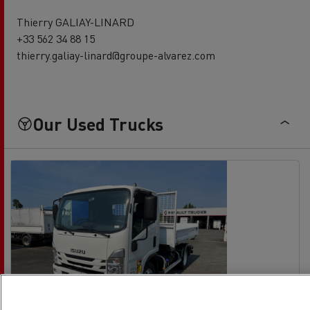
Thierry GALIAY-LINARD
+33 562 34 88 15
thierry.galiay-linard@groupe-alvarez.com
Our Used Trucks