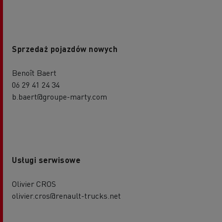
Sprzedaż pojazdów nowych
Benoît Baert
06 29 41 24 34
b.baert@groupe-marty.com
Usługi serwisowe
Olivier CROS
olivier.cros@renault-trucks.net