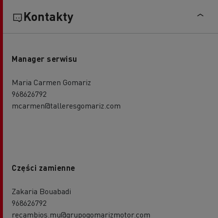
Kontakty
Manager serwisu
Maria Carmen Gomariz
968626792
mcarmen@talleresgomariz.com
Części zamienne
Zakaria Bouabadi
968626792
recambios.mu@grupogomarizmotor.com