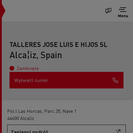
Menu
TALLERES JOSE LUIS E HIJOS SL
Alca¦iz, Spain
Zamknięte
Wyświetl numer
Pol.I.Las Horcas, Parc.35, Nave 1
44600 Alca¦iz
Zaplanuj podróż