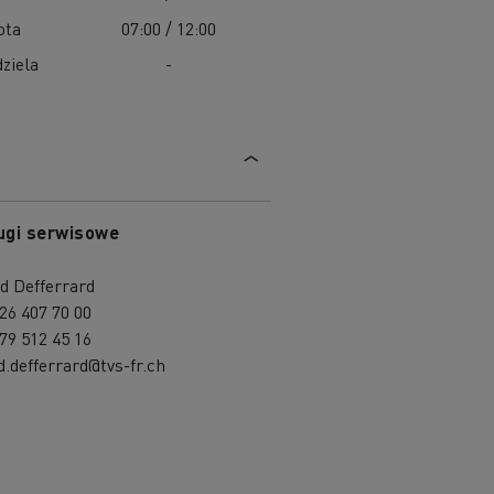
ota
07:00 / 12:00
ziela
-
ugi serwisowe
d Defferrard
26 407 70 00
79 512 45 16
d.defferrard@tvs-fr.ch