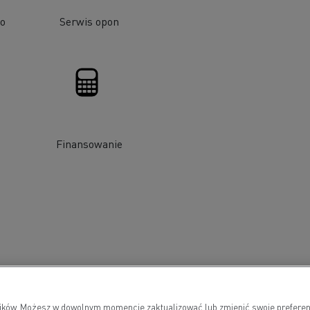
go
Serwis opon
Finansowanie
wników. Możesz w dowolnym momencie zaktualizować lub zmienić swoje preferen