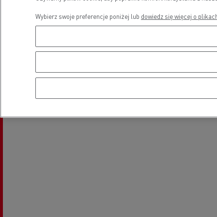
Wybierz swoje preferencje poniżej lub
dowiedz się więcej o plikac
Lokalizacja