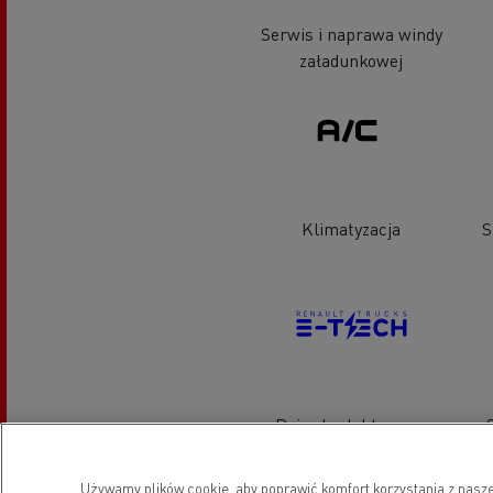
Serwis i naprawa windy
załadunkowej
Klimatyzacja
S
Pojazdy elektryczne
Używamy plików cookie, aby poprawić komfort korzystania z nasze