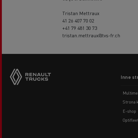
Tristan Mettraux
41 26 407 70 02
+41 79 481 30 73
tristan.mettraux@tvs-fr.ch
Footer
Inne st
menu
Multime
Strona 
E-shop
Optiflee