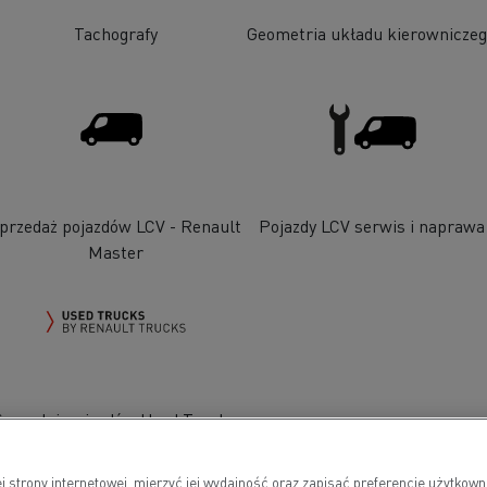
Tachografy
Geometria układu kierownicze
przedaż pojazdów LCV - Renault
Pojazdy LCV serwis i naprawa
Master
Sprzedaż pojazdów Used Trucks
by Renault Trucks
j strony internetowej, mierzyć jej wydajność oraz zapisać preferencje użytko