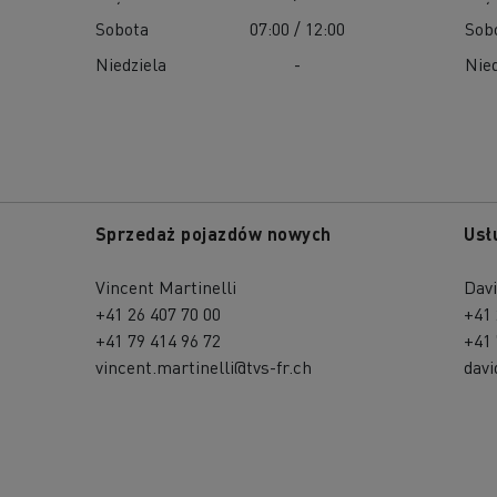
Sobota
07:00 / 12:00
Sob
Niedziela
-
Nied
Sprzedaż pojazdów nowych
Usł
Vincent Martinelli
Davi
+41 26 407 70 00
+41 
+41 79 414 96 72
+41 
vincent.martinelli@tvs-fr.ch
davi