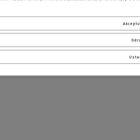
Akceptuj
Odr
Usta