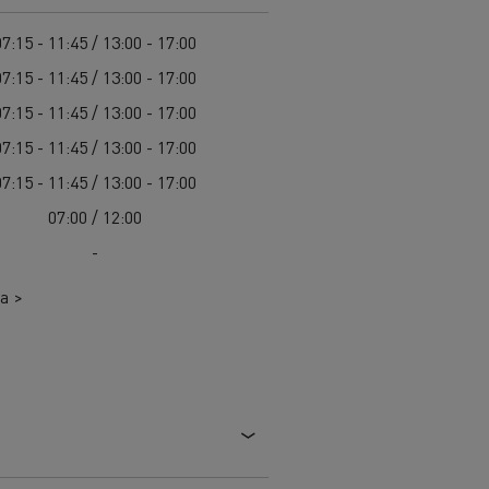
Cel: elektryczne ciężarówki w każdym mieście
Leasing dla pojazdów elektrycznych
07:15 - 11:45 / 13:00 - 17:00
Design: rewolucja w pojazdach elektrycznych
07:15 - 11:45 / 13:00 - 17:00
Pojazdy dla jednostek samorządu terytorialnego
07:15 - 11:45 / 13:00 - 17:00
Pojazdy ratowniczo-gaśnicze
W 100% elektryczny pojazd komunalny
07:15 - 11:45 / 13:00 - 17:00
Zbiórka odpadów
07:15 - 11:45 / 13:00 - 17:00
Firma Guerlain i dostawy do 15 sklepów w
Roboty drogowe
07:00 / 12:00
Paryżu
Czyszczenie i konserwacja kanalizacji
Grupa Delanchy korzysta z elektrycznych
-
ciężarówek
Marka Feldschlösschen od 2013 roku
a >
wykorzystuje elektryczne pojazdy
Transport produktów płynnych
Transport betonu
Transport materiałów budowlanych