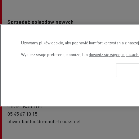
Sprzedaż pojazdów nowych
Frédéric SALINAS
Używamy plików cookie, aby poprawić komfort korzystania z naszej
05 45 67 10 15
frederic.salinas@renault-trucks.net
Wybierz swoje preferencje poniżej lub
dowiedz się więcej o plikach
Usługi serwisowe
Olivier BAILLOU
05 45 67 10 15
olivier.baillou@renault-trucks.net