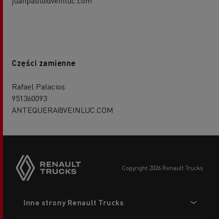
juanpablo@veinluc.com
Części zamienne
Rafael Palacios
951360093
ANTEQUERA@VEINLUC.COM
copyright 2026 Renault Trucks
Footer
Inne strony Renault Trucks
menu