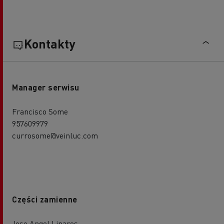
Kontakty
Manager serwisu
Francisco Some
957609979
currosome@veinluc.com
Części zamienne
Jose Angel Linares