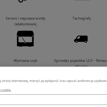
Serwis i naprawa windy
Tachografy
załadunkowej
Wymiana szyb
Sprzedaż pojazdów LCV - Renau
Master
j strony internetowej, mierzyć jej wydajność oraz zapisać preferencje użytko
h cookie.