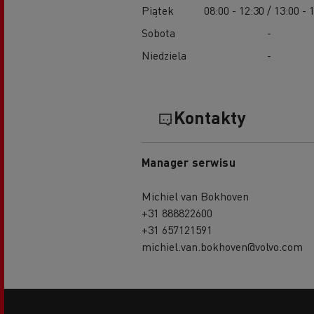
Piątek
08:00 - 12:30 / 13:00 - 
Sobota
-
Niedziela
-
Kontakty
Manager serwisu
Michiel van Bokhoven
+31 888822600
+31 657121591
michiel.van.bokhoven@volvo.com