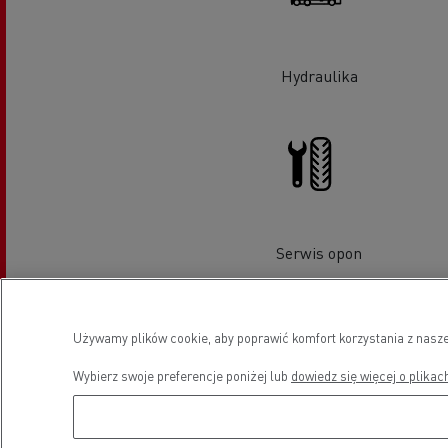
Hydraulika
Serwis opon
Używamy plików cookie, aby poprawić komfort korzystania z nasze
Wybierz swoje preferencje poniżej lub
dowiedz się więcej o plikac
Pojazdy elektryczne