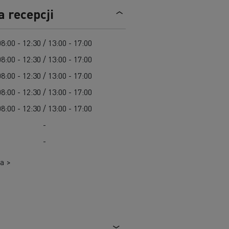
Cel: elektryczne ciężarówki w każdym mieście
a recepcji
Leasing dla pojazdów elektrycznych
Design: rewolucja w pojazdach elektrycznych
Pojazdy dla jednostek samorządu terytorialnego
08:00 - 12:30 / 13:00 - 17:00
Pojazdy ratowniczo-gaśnicze
08:00 - 12:30 / 13:00 - 17:00
W 100% elektryczny pojazd komunalny
08:00 - 12:30 / 13:00 - 17:00
Zbiórka odpadów
08:00 - 12:30 / 13:00 - 17:00
Firma Guerlain i dostawy do 15 sklepów w
Roboty drogowe
Paryżu
Czyszczenie i konserwacja kanalizacji
08:00 - 12:30 / 13:00 - 17:00
Grupa Delanchy korzysta z elektrycznych
-
ciężarówek
Marka Feldschlösschen od 2013 roku
-
wykorzystuje elektryczne pojazdy
a >
Transport produktów płynnych
Transport betonu
Transport materiałów budowlanych