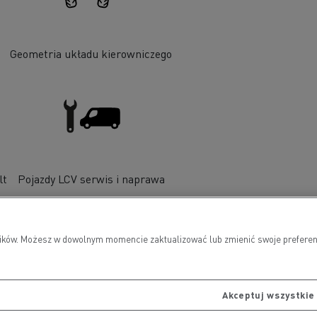
Geometria układu kierowniczego
lt
Pojazdy LCV serwis i naprawa
wników. Możesz w dowolnym momencie zaktualizować lub zmienić swoje preferen
Akceptuj wszystkie 