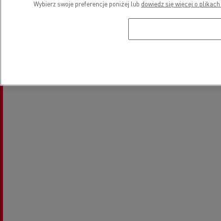
Wybierz swoje preferencje poniżej lub
dowiedz się więcej o plikach
Lokalizacja