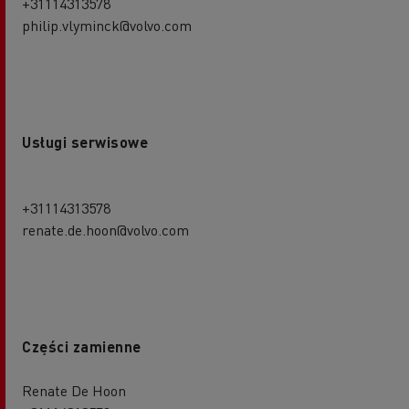
+31114313578
philip.vlyminck@volvo.com
Usługi serwisowe
+31114313578
renate.de.hoon@volvo.com
Części zamienne
Renate De Hoon