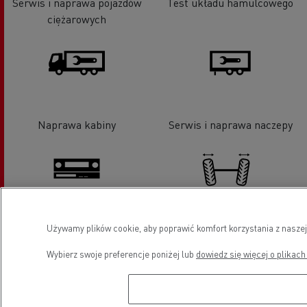
Serwis i naprawa pojazdów
Test układu hamulcowego
ciężarowych
Naprawa kabiny
Serwis i naprawa naczepy
Używamy plików cookie, aby poprawić komfort korzystania z naszej
Tachografy
Geometria układu
kierowniczego
Wybierz swoje preferencje poniżej lub
dowiedz się więcej o plikach