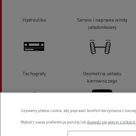
Hydraulika
Serwis i naprawa windy
załadunkowej
Tachografy
Geometria układu
kierowniczego
Używamy plików cookie, aby poprawić komfort korzystania z naszej
Wybierz swoje preferencje poniżej lub
dowiedz się więcej o plikach
Serwis opon
Wymiana szyb