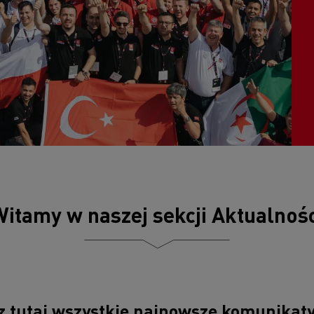
D
D Wide
W 100% elektryczny pojazd komunalny
Poznaj elektryczne pojazdy dostawcze
Czy elektromobilność jest droga?
Jakie są zalety elektrycznych ciężarówek?
7 kluczowych aspektów przy przejściu na
elektromobilność
Niezawodność elektrycznych pojazdów
Jaki jest wpływ akumulatorów na środowisko?
Jazda elektrycznymi ciężarówkami
itamy w naszej sekcji Aktualnośc
z tutaj wszystkie najnowsze komunikat