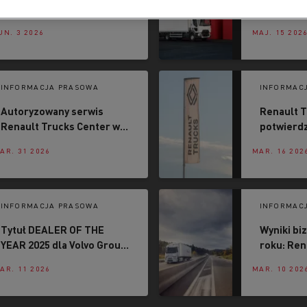
Renault Trucks: zużycie
gwiazdki 
paliwa niższe nawet o 4%
NCAP oraz
UN. 3 2026
MAJ. 15 202
CitySafe
INFORMACJA PRASOWA
INFORMAC
Autoryzowany serwis
Renault T
Renault Trucks Center w
potwierdz
Tłustem już otwarty!
elektryc
AR. 31 2026
MAR. 16 202
użytkowyc
INFORMACJA PRASOWA
INFORMAC
Tytuł DEALER OF THE
Wyniki bi
YEAR 2025 dla Volvo Group
roku: Ren
Truck Center w Pruszczu
umacnia s
AR. 11 2026
MAR. 10 202
Gdańskim!
wymagają