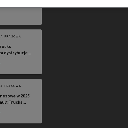
w teście Euro
 certyfikat
6
JA PRASOWA
rucks
a dystrybucję
znych pojazdów
6
h Flexis
JA PRASOWA
znesowe w 2025
ault Trucks
woją pozycję na
6
cym rynku