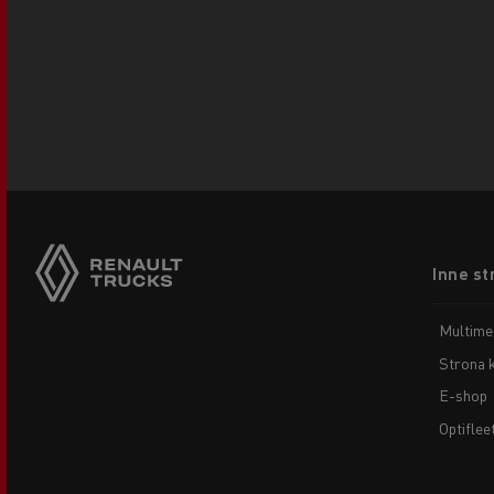
Footer
Inne st
menu
Multime
Strona 
E-shop
Optiflee