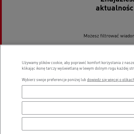
aktualności
Możesz filtrować wiadom
Używamy plików cookie, aby poprawić komfort korzystania z nasze
klikając ikonę tarczy wyświetlaną w lewym dolnym rogu każdej str
Rodzaj wiadomości
Wybierz swoje preferencje poniżej lub
dowiedz się więcej o plikac