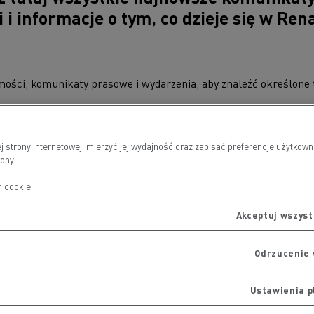
 i informacje o tym, co dzieje się w Ren
ości, komunikaty prasowe i wydarzenia, aby znaleźć określone t
j strony internetowej, mierzyć jej wydajność oraz zapisać preferencje użytk
ony.
Słowa kluczowe do wyszukiwania
h cookie.
Akceptuj wszystk
Odrzucenie 
INFORMACJA PRASOWA
INFORMAC
Ustawienia p
Nowy układ napędowy
Renault T