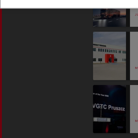
J
M
M