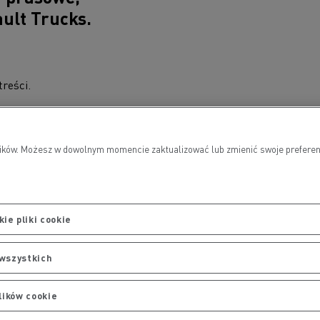
ault Trucks.
reści.
owników. Możesz w dowolnym momencie zaktualizować lub zmienić swoje prefere
ie pliki cookie
wszystkich
JA PRASOWA
lików cookie
rucks D zdobył 4