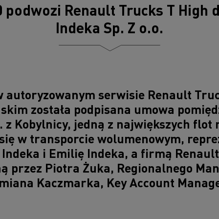
0 podwozi Renault Trucks T High d
Indeka Sp. Z o.o.
 w autoryzowanym serwisie Renault Tru
skim została podpisana umowa pomięd
. z Kobylnicy, jedną z największych flo
ą się w transporcie wolumenowym, repr
Indeka i Emilię Indeka, a firmą Renaul
ą przez Piotra Żuka, Regionalnego Ma
amiana Kaczmarka, Key Account Manag