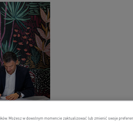
wników. Możesz w dowolnym momencie zaktualizować lub zmienić swoje preferen