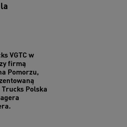
la
cks VGTC w
zy firmą
t na Pomorzu,
ezentowaną
t Trucks Polska
nagera
era.