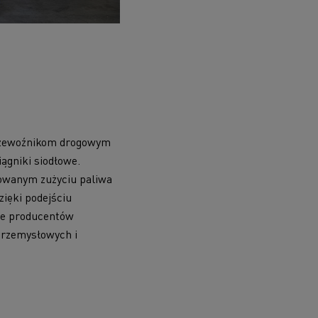
przewoźnikom drogowym
iągniki siodłowe.
lowanym zużyciu paliwa
ięki podejściu
cie producentów
przemysłowych i