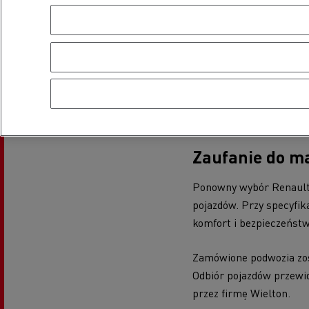
Zamówienie podpisane n
francuskiej marki. Hist
kupiła 11 ciągników X-L
dotychczas zakupione poj
Zaufanie do m
Ponowny wybór Renault 
pojazdów. Przy specyfik
komfort i bezpieczeńst
Zamówione podwozia zos
Odbiór pojazdów przewid
przez firmę Wielton.