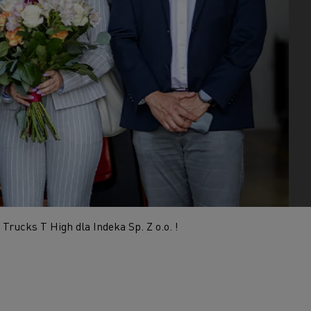
D
D Wide
W 100% elektryczny pojazd komunalny
Poznaj elektryczne pojazdy dostawcze
Czy elektromobilność jest droga?
Jakie są zalety elektrycznych ciężarówek?
7 kluczowych aspektów przy przejściu na
elektromobilność
Niezawodność elektrycznych pojazdów
Jaki jest wpływ akumulatorów na środowisko?
Jazda elektrycznymi ciężarówkami
Trucks T High dla Indeka Sp. Z o.o. !