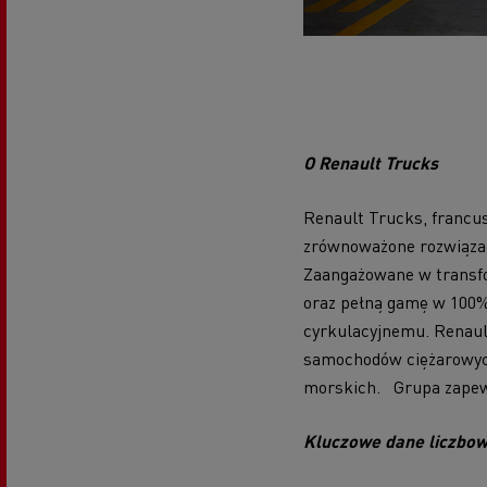
O Renault Trucks
Renault Trucks, francu
zrównoważone rozwiązan
Zaangażowane w transfo
oraz pełną gamę w 100% 
cyrkulacyjnemu. Renault
samochodów ciężarowych
morskich. Grupa zapew
Kluczowe dane liczbow