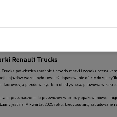
a 40 trzyosiowych podwozi
Renault Trucks T High Sleeper Cab
orycznie,
Grupa Indeka
rozpoczęła współpracę z Renault Trucks 
ow. W 2020 i 2021 kontynuowała zakupy, kupując
30 podwozi ku
azdy cały czas jeżdżą we flocie Indeka.
arki Renault Trucks
Trucks potwierdza zaufanie firmy do marki i wysoką ocenę kom
acji pojazdów ważne było również dopasowanie oferty do specyfiki
wo kierowcy, a przede wszystkim efektywność paliwowa w zakre
taną przeznaczone do przewozów w branży opakowaniowej, higie
ziany jest na IV kwartał 2025 roku, kiedy zostaną zabudowane i