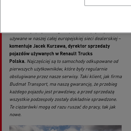
samochody ciężarowe mają żywotność obliczaną na
znacząco dłuższy okres użytkowania czy wielkość
przebiegu. Dzięki temu, że mamy program sprzedaży
pojazdów używanych, możemy dla każdego klienta
znaleźć najlepiej dla niego dopasowane pojazdy
używane w naszej całej europejskiej sieci dealerskiej
–
komentuje Jacek Kurzawa, dyrektor sprzedaży
pojazdów używanych w Renault Trucks
Polska.
Najczęściej są to samochody odkupowane od
pierwszych użytkowników, które były regularnie
obsługiwane przez nasze serwisy. Taki klient, jak firma
Budmat Transport, ma naszą gwarancję, że przebieg
każdego pojazdu jest prawdziwy, a przed sprzedażą
wszystkie podzespoły zostały dokładnie sprawdzone.
Te ciężarówki mogą od razu ruszać do pracy, tak jak
nowe.