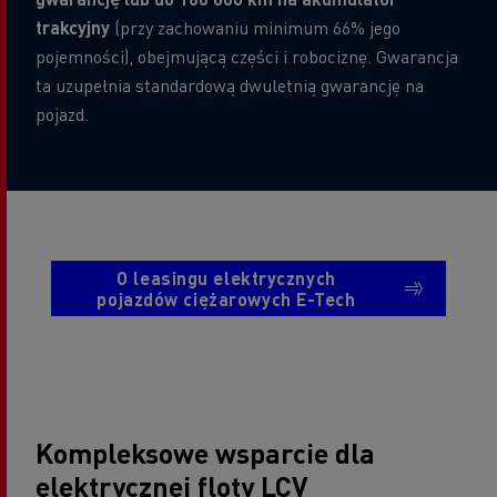
trakcyjny
(przy zachowaniu minimum 66% jego
pojemności), obejmującą części i robociznę. Gwarancja
ta uzupełnia standardową dwuletnią gwarancję na
pojazd.
O leasingu elektrycznych
pojazdów ciężarowych E-Tech
Kompleksowe wsparcie dla
elektrycznej floty LCV