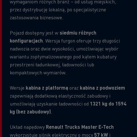
wymaganiom różnych branż – od usług miejskich,
przez dystrybucję lokalną, po specjalistyczne
zastosowania biznesowe.
Pojazd dostępny jest w
siedmiu różnych
konfiguracjach
. Wersja furgon oferuje trzy długości
nadwozia oraz dwie wysokości, umożliwiając wybór
wariantu zoptymalizowanego pod kątem kubatury
przestrzeni ładunkowej, ładowności lub
kompaktowych wymiarów.
Wersje
kabina z platformą
oraz
kabina z podwoziem
zapewniają dodatkową elastyczność zabudowy i
umożliwiają uzyskanie ładowności od
1321 kg do 1594
kg (bez zabudowy)
.
Układ napędowy
Renault Trucks Master E-Tech
wykorzystuje silnik elektryczny o mocy
57 kW
i