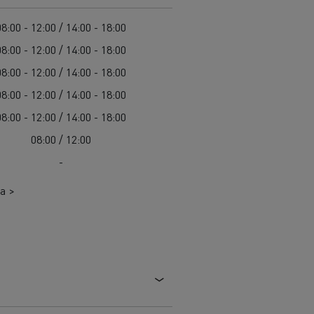
Cel: elektryczne ciężarówki w każdym mieście
Leasing dla pojazdów elektrycznych
08:00 - 12:00 / 14:00 - 18:00
Design: rewolucja w pojazdach elektrycznych
08:00 - 12:00 / 14:00 - 18:00
Pojazdy dla jednostek samorządu terytorialnego
08:00 - 12:00 / 14:00 - 18:00
Pojazdy ratowniczo-gaśnicze
W 100% elektryczny pojazd komunalny
08:00 - 12:00 / 14:00 - 18:00
Zbiórka odpadów
08:00 - 12:00 / 14:00 - 18:00
Firma Guerlain i dostawy do 15 sklepów w
Roboty drogowe
08:00 / 12:00
Paryżu
Czyszczenie i konserwacja kanalizacji
Grupa Delanchy korzysta z elektrycznych
-
ciężarówek
Marka Feldschlösschen od 2013 roku
a >
wykorzystuje elektryczne pojazdy
Transport produktów płynnych
Transport betonu
Transport materiałów budowlanych