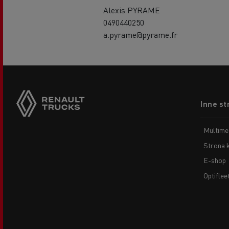
Alexis PYRAME
0490440250
a.pyrame@pyrame.fr
Footer
Inne st
menu
Multime
Strona 
E-shop
Optiflee