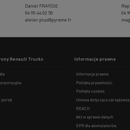
Daniel FRAYSSE
Rap
04 90 44 02 50
04 9
atelier.plus@pyrame.fr
mag
rony Renault Trucks
Informacje prawne
dia
Informacje prawne
korporacyjna
Polityka prywatności
Polityka cookies
t portal
Umowa dotycząca zarządzania
REACH
Akt w sprawie danych
EPR dla akumulatorów