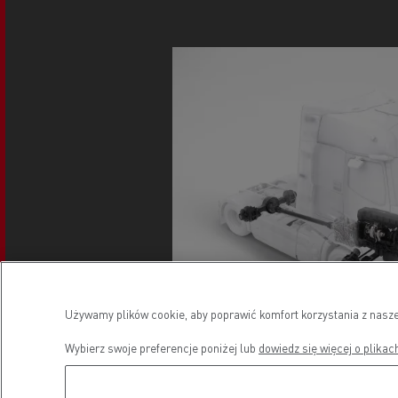
Używamy plików cookie, aby poprawić komfort korzystania z nasze
Wybierz swoje preferencje poniżej lub
dowiedz się więcej o plikac