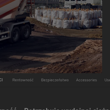
D
D Wide
W 100% elektryczny pojazd komunalny
Poznaj elektryczne pojazdy dostawcze
Czy elektromobilność jest droga?
Jakie są zalety elektrycznych ciężarówek?
7 kluczowych aspektów przy przejściu na
elektromobilność
Niezawodność elektrycznych pojazdów
Jaki jest wpływ akumulatorów na środowisko?
Jazda elektrycznymi ciężarówkami
CI
Rentowność
Bezpieczeństwo
Accessories
Us