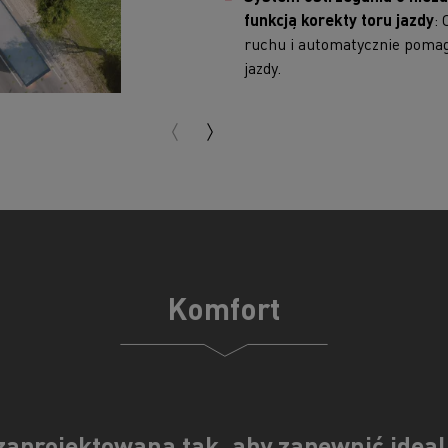
funkcją korekty toru jazdy
:
ruchu i automatycznie pomag
jazdy.
Komfort
 zaprojektowana tak, aby zapewnić ide