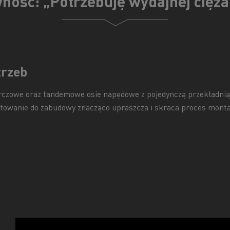
ność: „Potrzebuję wydajnej cięża
trzeb
arczowe oraz tandemowe osie napędowe z pojedynczą przekładnią
otowanie do zabudowy znacząco upraszcza i skraca proces mont