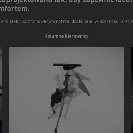
omfortem.
to efekt komfortowego wnętrza, doskonałej widoczności oraz int
Kolumna kierownicy