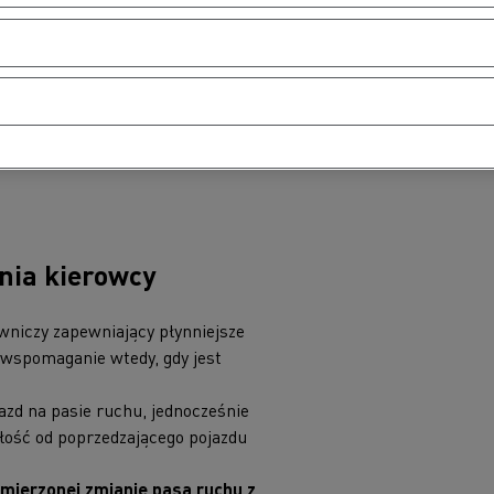
nia kierowcy
owniczy zapewniający płynniejsze
wspomaganie wtedy, gdy jest
azd na pasie ruchu, jednocześnie
łość od poprzedzającego pojazdu
mierzonej zmianie pasa ruchu z