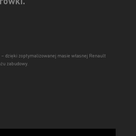
rówki.”
 – dzięki zoptymalizowanej masie własnej Renault
ażu zabudowy.