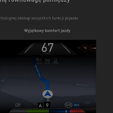
uicyjnej obsługi wszystkich funkcji pojazdu.
Wyjątkowy komfort jazdy