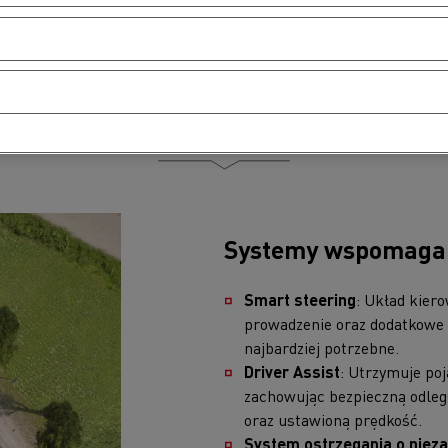
Bezpieczeństwo
Systemy wspomaga
Smart steering
: Układ kier
prowadzenie oraz dodatkowe 
najbardziej potrzebne.
Driver Assist
: Utrzymuje poj
zachowując bezpieczną odleg
oraz ustawioną prędkość.
System ostrzegania o nieza