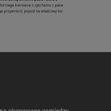
 Ostrzega kierowcę o zjechaniu z pasa
a przywrócić pojazd na właściwy tor
alną równowagę pomiędzy