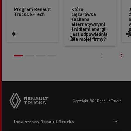
Program Renault
Która
J
Trucks E-Tech
ciężarówka
ź
zasilana
n
alternatywnymi
źródłami energii
p
jest odpowiednia
d
dla mojej firmy?
copyright 2026 Renault Trucks
Footer
Inne strony Renault Trucks
menu