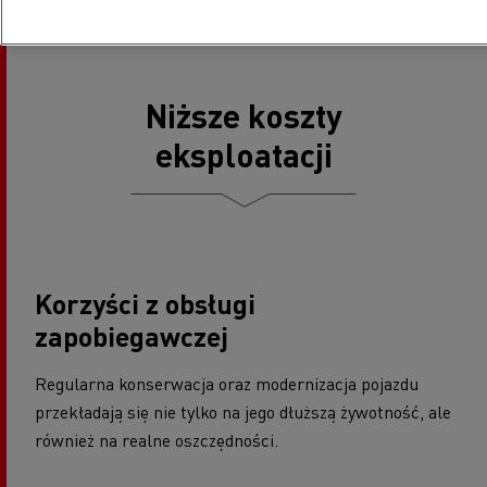
Niższe koszty
eksploatacji
Korzyści z obsługi
zapobiegawczej
Regularna konserwacja oraz modernizacja pojazdu
przekładają się nie tylko na jego dłuższą żywotność, ale
również na realne oszczędności.