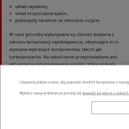
układ napędowy,
układ oczyszczania spalin,
podzespoły narażone na naturalne zużycie.
W razie potrzeby wykonywane są również działania z
zakresu konserwacji zapobiegawczej, obejmujące m.in.
wymianę wybranych komponentów, takich jak
turbosprężarka. Na zakończenie przeprowadzana jest
aktualizacja oprogramowania pojazdu, która pozwala
wykorzystać najnowsze rozwiązania poprawiające
efektywność paliwową.
Używamy plików cookie, aby poprawić komfort korzystania z naszej
Program regeneracji to również okazja do konsultacji z
Wybierz swoje preferencje poniżej lub
dowiedz się więcej o plikach
ekspertami Renault Trucks, którzy pomagają dobrać
działania serwisowe najlepiej odpowiadające specyfice
eksploatacji pojazdu.