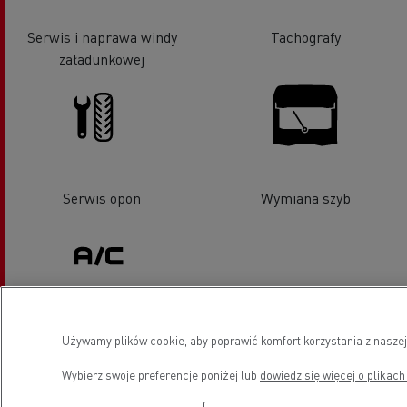
Serwis i naprawa windy
Tachografy
załadunkowej
Serwis opon
Wymiana szyb
Klimatyzacja
Używamy plików cookie, aby poprawić komfort korzystania z naszej
Wybierz swoje preferencje poniżej lub
dowiedz się więcej o plikach
Lokalizacja