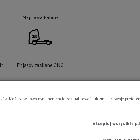
Naprawa kabiny
lt
Pojazdy zasilane CNG
wników. Możesz w dowolnym momencie zaktualizować lub zmienić swoje preferen
Akceptuj wszystkie pli
Odrzucenie wszys