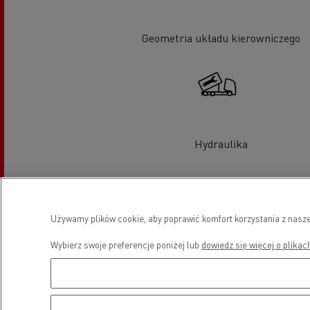
Geometria układu kierowniczego
Hydraulika
Używamy plików cookie, aby poprawić komfort korzystania z nasze
Wybierz swoje preferencje poniżej lub
dowiedz się więcej o plikac
Sprzedaż pojazdów Used Trucks
by Renault Trucks