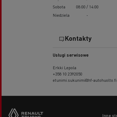
Sobota
08:00 / 14:00
Niedziela
-
Kontakty
Usługi serwisowe
Erkki Lepola
+358 10 2392050
etunimi.sukunimi@hf-autohuolto.fi
Footer
Inne st