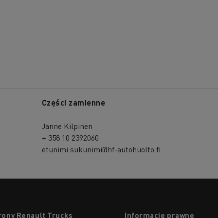
Części zamienne
Janne Kilpinen
+ 358 10 2392060
etunimi.sukunimi@hf-autohuolto.fi
rony Renault Trucks
Informacje prawne