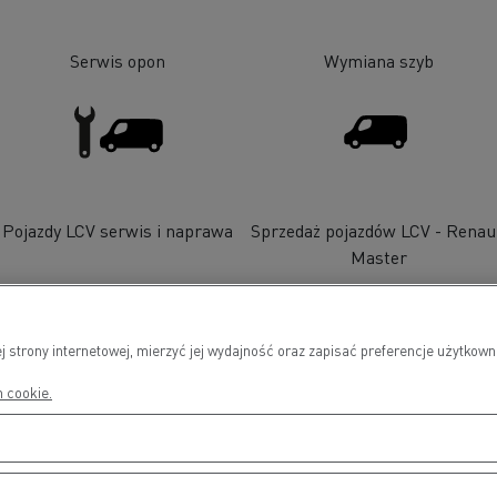
Serwis opon
Wymiana szyb
Pojazdy LCV serwis i naprawa
Sprzedaż pojazdów LCV - Renau
Master
j strony internetowej, mierzyć jej wydajność oraz zapisać preferencje użytko
h cookie.