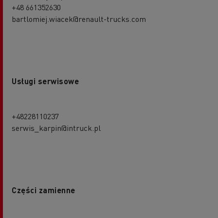
+48 661352630
bartlomiej.wiacek@renault-trucks.com
Usługi serwisowe
+48228110237
serwis_karpin@intruck.pl
Części zamienne